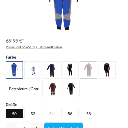
69,99 €*
Preise inkl. MwSt. zzgl. Versandkosten
Farbe
Petroleum | Grau
Größe
50
52
54
56
58
Anzahl