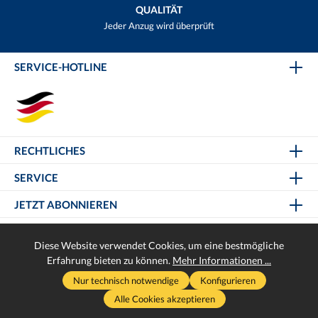
QUALITÄT
Jeder Anzug wird überprüft
SERVICE-HOTLINE
RECHTLICHES
SERVICE
JETZT ABONNIEREN
Diese Website verwendet Cookies, um eine bestmögliche
Erfahrung bieten zu können.
Mehr Informationen ...
* Alle Preise inkl. gesetzl. Mehrwertsteuer zzgl.
Versandkosten
und
Nur technisch notwendige
Konfigurieren
ggf. Nachnahmegebühren, wenn nicht anders angegeben.
Alle Cookies akzeptieren
Realisiert mit Helikon