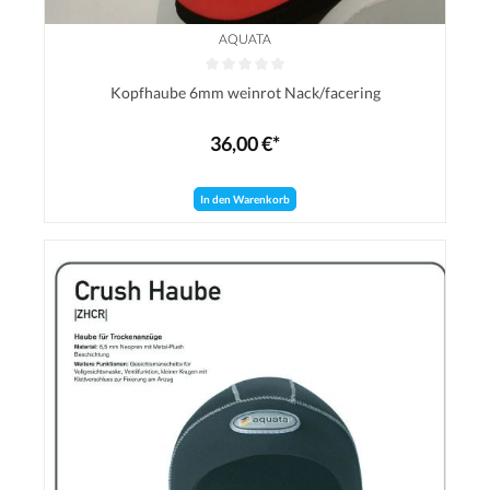
AQUATA
Durchschnittliche Bewertung von 0 von 5 Sternen
Kopfhaube 6mm weinrot Nack/facering
36,00 €*
In den Warenkorb