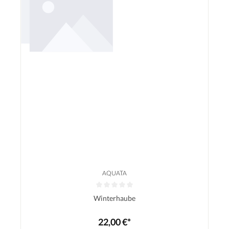
AQUATA
Durchschnittliche Bewertung von 0 von 5 Sternen
Winterhaube
22,00 €*