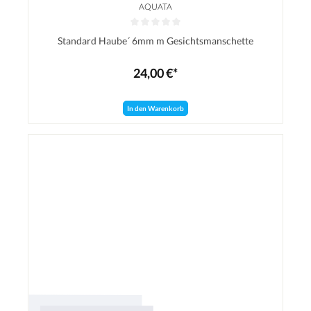
AQUATA
Durchschnittliche Bewertung von 0 von 5 Sternen
Standard Haube´ 6mm m Gesichtsmanschette
24,00 €*
In den Warenkorb