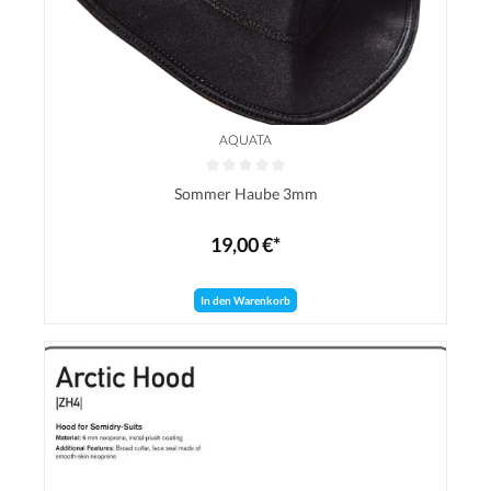
AQUATA
Durchschnittliche Bewertung von 0 von 5 Sternen
Sommer Haube 3mm
19,00 €*
In den Warenkorb