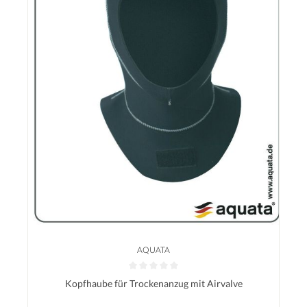
AQUATA
Durchschnittliche Bewertung von 0 von 5 Sternen
Kopfhaube für Trockenanzug mit Airvalve