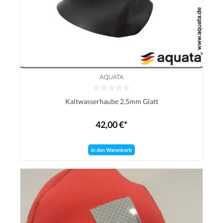
AQUATA
Durchschnittliche Bewertung von 0 von 5 Sternen
Kaltwasserhaube 2,5mm Glatt
42,00 €*
In den Warenkorb