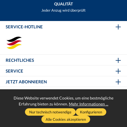
QUALITÄT
Jeder Anzug wird überprüft
SERVICE-HOTLINE
RECHTLICHES
SERVICE
JETZT ABONNIEREN
Diese Website verwendet Cookies, um eine bestmögliche
Erfahrung bieten zu können.
Mehr Informationen ...
* Alle Preise inkl. gesetzl. Mehrwertsteuer zzgl.
Versandkosten
und
Nur technisch notwendige
Konfigurieren
ggf. Nachnahmegebühren, wenn nicht anders angegeben.
Alle Cookies akzeptieren
Realisiert mit Helikon