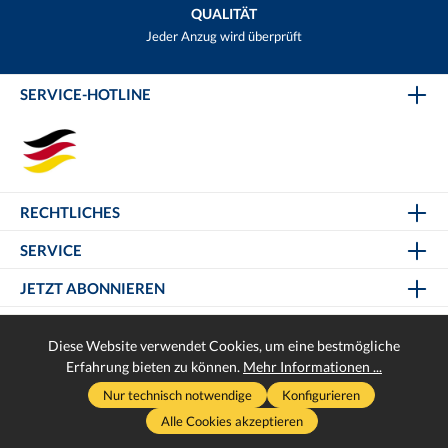
QUALITÄT
Jeder Anzug wird überprüft
SERVICE-HOTLINE
RECHTLICHES
SERVICE
JETZT ABONNIEREN
Diese Website verwendet Cookies, um eine bestmögliche
Erfahrung bieten zu können.
Mehr Informationen ...
* Alle Preise inkl. gesetzl. Mehrwertsteuer zzgl.
Versandkosten
und
Nur technisch notwendige
Konfigurieren
ggf. Nachnahmegebühren, wenn nicht anders angegeben.
Alle Cookies akzeptieren
Realisiert mit Helikon