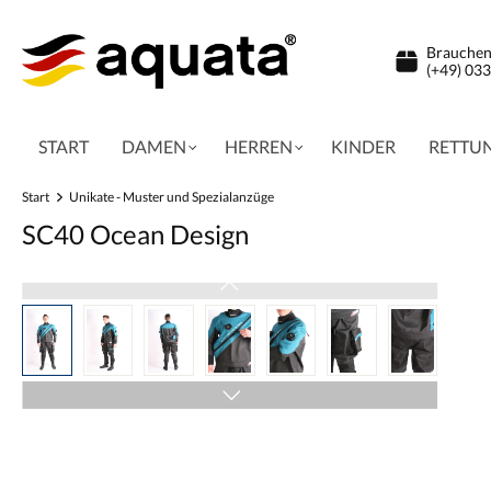
inhalt springen
Brauchen 
(+49) 03
START
DAMEN
HERREN
KINDER
RETTU
Start
Unikate - Muster und Spezialanzüge
SC40 Ocean Design