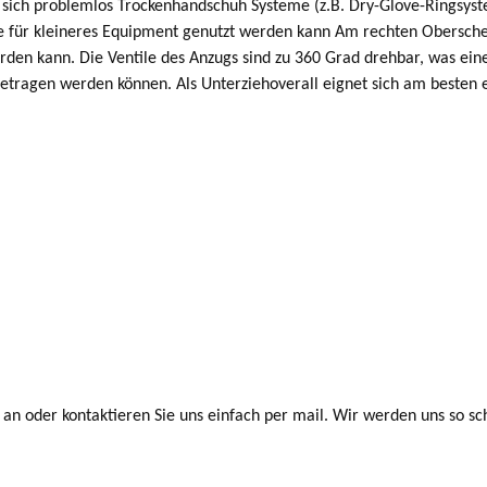
en sich problemlos Trockenhandschuh Systeme (z.B. Dry-Glove-Ringsy
ie für kleineres Equipment genutzt werden kann Am rechten Oberschen
den kann. Die Ventile des Anzugs sind zu 360 Grad drehbar, was ein
 getragen werden können. Als Unterziehoverall eignet sich am be
an oder kontaktieren Sie uns einfach per mail. Wir werden uns so sc